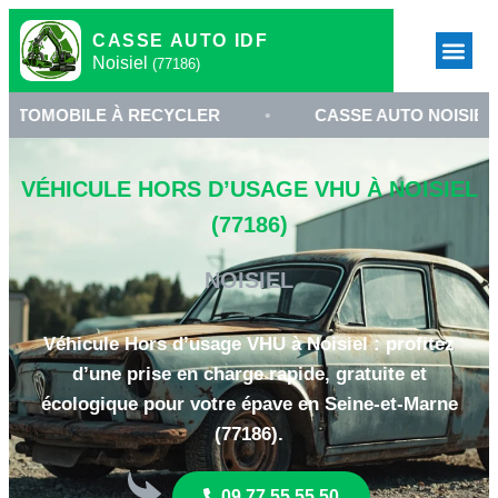
CASSE AUTO IDF
Noisiel
(77186)
E À RECYCLER
•
CASSE AUTO NOISIEL 77
•
VÉHICULE HORS D’USAGE VHU À NOISIEL
(77186)
NOISIEL
Véhicule Hors d’usage VHU à Noisiel : profitez
d’une prise en charge rapide, gratuite et
écologique pour votre épave en Seine-et-Marne
(77186).
09 77 55 55 50