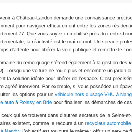
rvenir à Château-Landon demande une connaissance précise 
mment pour naviguer efficacement entre les zones résidentie
rtement 77. Que vous soyez immobilisé près du centre-bour
rtementale, la réactivité est le maître-mot. Un service prof
emps d’attente pour libérer la voie publique et remettre le co
omaine du remorquage s’étend également à la gestion des
v
U)
. Lorsqu’une voiture ne roule plus et encombre un jardin 
ent la solution idéale pour libérer de l’espace. C’est précisém
re agréé intervient. Par exemple, si vous possédez un épav
ulter les options pour un
véhicule hors d’usage VHU à Nang
e auto à Roissy en Brie
pour finaliser les démarches de ces
 ceux qui se trouvent dans d’autres secteurs de la Seine-et
laires existent, comme le recours à un
recycleur automobile
 à Nandy
. L’objectif est toujours le même : offrir un service f