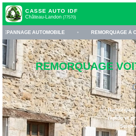
CASSE AUTO IDF
Château-Landon
(77570)
AUTOMOBILE
•
REMORQUAGE À CHÂTEAU-LAN
REMORQUAGE VOIT
Remorquage 
rapide et p
Seine-