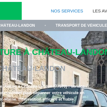
NOS SERVICES
LES AV
DON
•
TRANSPORT DE VÉHICULE EN PANNE 77
URE À CHÂTEAU-LANDON 
CHÂTEAU-LANDON
Voiture à Château-Landon (77570) : service
rofessionnel pour dépanner votre véhicule en
et-Marne. Intervention efficace et fiable.