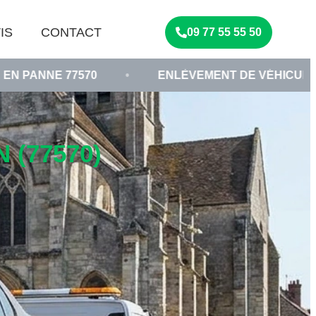
IS
CONTACT
09 77 55 55 50
570
•
ENLÈVEMENT DE VÉHICULE HORS D'USA
(77570)