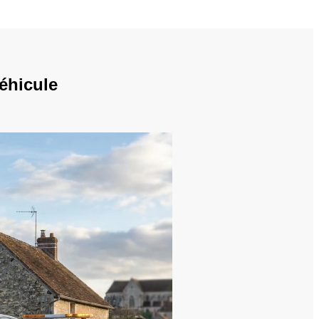
éhicule