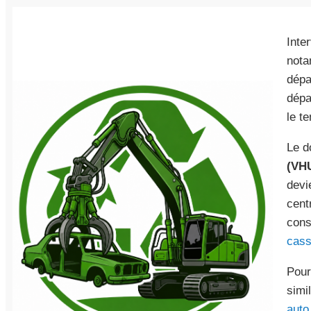
Inte
nota
dépa
dépa
le t
Le d
(VH
devi
cent
cons
cass
Pour
simi
auto