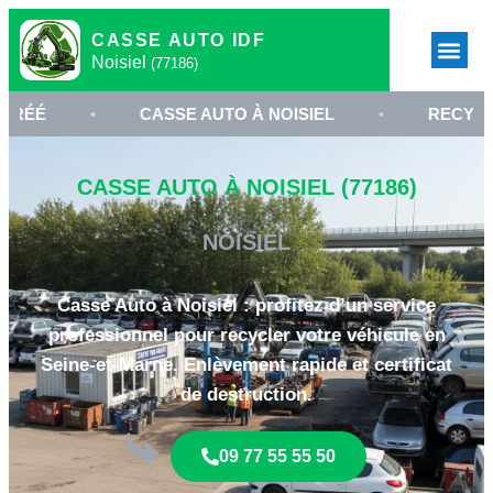
CASSE AUTO IDF
Noisiel
(77186)
•
CASSE AUTO À NOISIEL
•
RECYCLAGE VÉH
CASSE AUTO À NOISIEL (77186)
NOISIEL
Casse Auto à Noisiel : profitez d’un service
professionnel pour recycler votre véhicule en
Seine-et-Marne. Enlèvement rapide et certificat
de destruction.
09 77 55 55 50