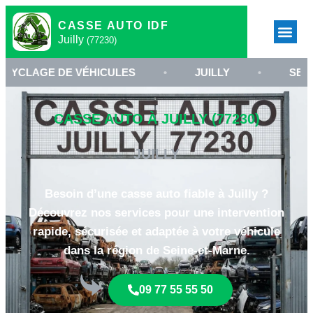
CASSE AUTO IDF
Juilly
(77230)
E DE VÉHICULES
•
JUILLY
•
SERVICE DE 
CASSE AUTO À JUILLY (77230)
JUILLY
Besoin d’une casse auto fiable à Juilly ?
Découvrez nos services pour une intervention
rapide, sécurisée et adaptée à votre véhicule
dans la région de Seine-et-Marne.
09 77 55 55 50