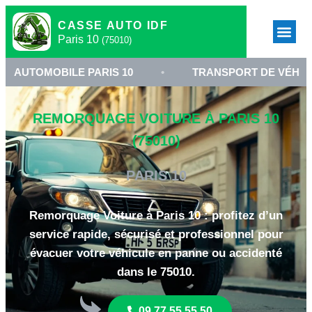
CASSE AUTO IDF
Paris 10
(75010)
BILE PARIS 10
•
TRANSPORT DE VÉHICULE 75010
REMORQUAGE VOITURE À PARIS 10
(75010)
PARIS 10
Remorquage Voiture à Paris 10 : profitez d’un
service rapide, sécurisé et professionnel pour
évacuer votre véhicule en panne ou accidenté
dans le 75010.
09 77 55 55 50