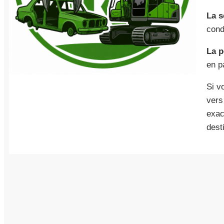
La s
cond
La p
en p
Si v
vers
exac
dest