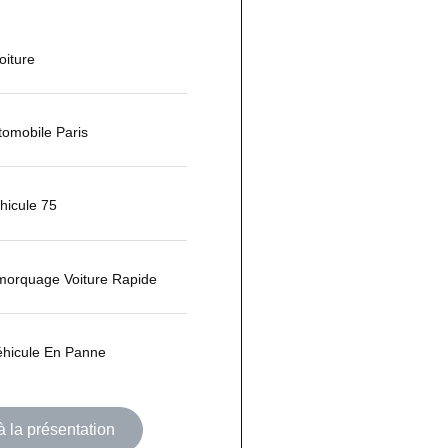
iture
omobile Paris
hicule 75
morquage Voiture Rapide
éhicule En Panne
 la présentation