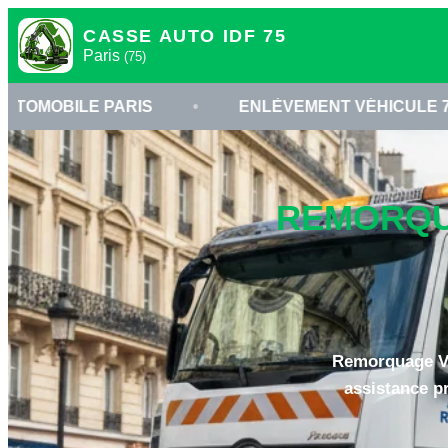
CASSE AUTO IDF 75
Paris
(75)
PARIS
•
ENLÈVEMENT VÉHICULE 75
•
REMORQUA
Remorquage Voi
assistance p