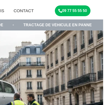
IS
CONTACT
09 77 55 55 50
TRACTAGE DE VÉHICULE EN PANNE
•
REMORQU