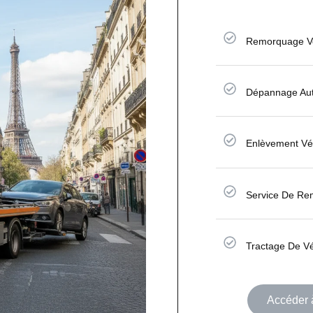
Remorquage Vo
Dépannage Aut
Enlèvement Vé
Service De Re
Tractage De V
Accéder à