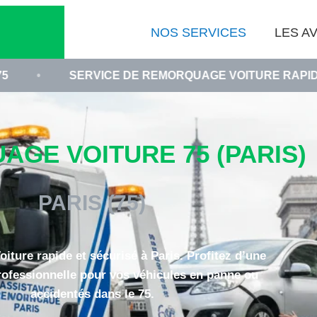
NOS SERVICES
LES AV
SERVICE DE REMORQUAGE VOITURE RAPIDE
•
GE VOITURE 75 (PARIS)
PARIS (75)
ture rapide et sécurisé à Paris. Profitez d’une
rofessionnelle pour vos véhicules en panne ou
accidentés dans le 75.