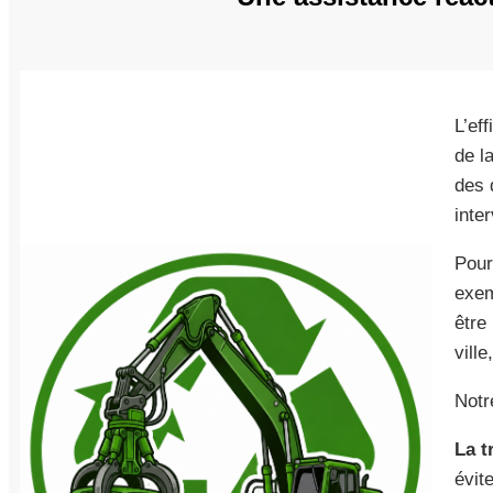
L’ef
de l
des 
inte
Pour
exem
être
ville
Notr
La t
évite