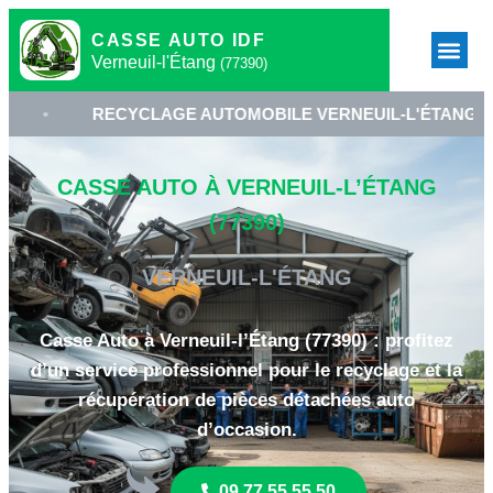
CASSE AUTO IDF
Verneuil-l'Étang
(77390)
RECYCLAGE AUTOMOBILE VERNEUIL-L'ÉTANG
•
CASSE AUTO À VERNEUIL-L’ÉTANG
(77390)
VERNEUIL-L'ÉTANG
Casse Auto à Verneuil-l’Étang (77390) : profitez
d’un service professionnel pour le recyclage et la
récupération de pièces détachées auto
d’occasion.
09 77 55 55 50