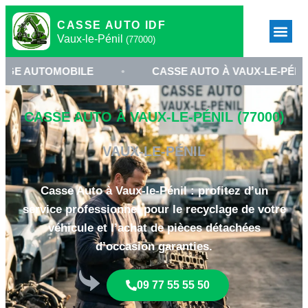
CASSE AUTO IDF
Vaux-le-Pénil
(77000)
OMOBILE
•
CASSE AUTO À VAUX-LE-PÉNIL
•
CASSE AUTO À VAUX-LE-PÉNIL (77000)
VAUX-LE-PÉNIL
Casse Auto à Vaux-le-Pénil : profitez d’un
service professionnel pour le recyclage de votre
véhicule et l’achat de pièces détachées
d’occasion garanties.
09 77 55 55 50