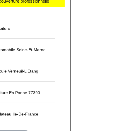
couverture professionnelle
iture
omobile Seine-Et-Marne
cule Verneuil-L'Étang
iture En Panne 77390
ateau Île-De-France