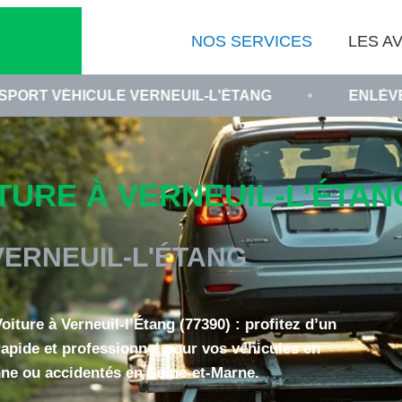
NOS SERVICES
LES AV
E VERNEUIL-L'ÉTANG
•
ENLÈVEMENT VOITURE
RE À VERNEUIL-L’ÉTANG
VERNEUIL-L'ÉTANG
ture à Verneuil-l’Étang (77390) : profitez d’un
apide et professionnel pour vos véhicules en
ne ou accidentés en Seine-et-Marne.