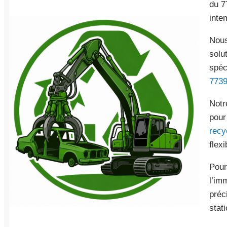
du 7
inte
Nous
solu
spéc
773
Notr
pour
recy
flex
Pour
l’im
préc
stat