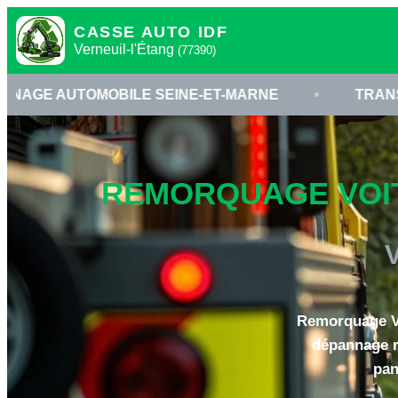
CASSE AUTO IDF
Verneuil-l'Étang
(77390)
BILE SEINE-ET-MARNE
•
TRANSPORT VÉHICUL
REMORQUAGE VOITU
Remorquage Voi
dépannage r
pan