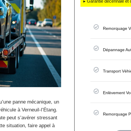
▸ Garantie décennale et 
Remorquage Vo
Dépannage Aut
Transport Véhi
Enlèvement Vo
qu’une panne mécanique, un
éhicule à Verneuil-l’Étang.
Remorquage Pl
ute peut s’avérer stressant
e situation, faire appel à