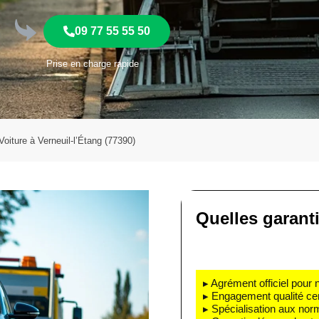
09 77 55 55 50
Prise en charge rapide
iture à Verneuil-l’Étang (77390)
Quelles garant
▸ Agrément officiel pour 
▸ Engagement qualité cert
▸ Spécialisation aux nor