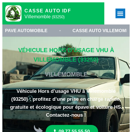
CASSE AUTO IDF
Villemomble
(93250)
AUTOMOBILE
•
CASSE AUTO VILLEMOMBLE
•
VÉHICULE HORS D’USAGE VHU À
VILLEMOMBLE (93250)
VILLEMOMBLE
Véhicule Hors d’usage VHU à Villemomble
(93250) : profitez d’une prise en charge rapide,
gratuite et écologique pour épave et voiture HS.
Contactez-nous !
09 77 55 55 50