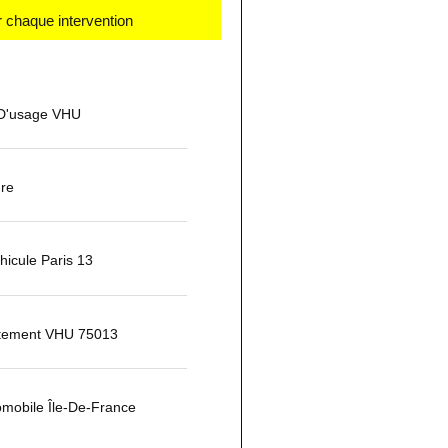
 chaque intervention
 D'usage VHU
ure
icule Paris 13
itement VHU 75013
mobile Île-De-France