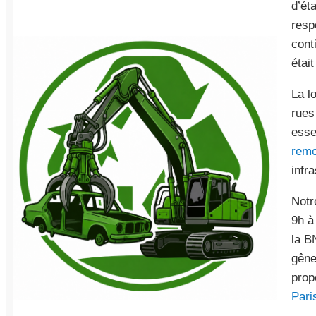
d’ét
resp
cont
étai
La l
rues 
esse
remo
infr
Notr
9h à
la B
gêne
prop
Pari