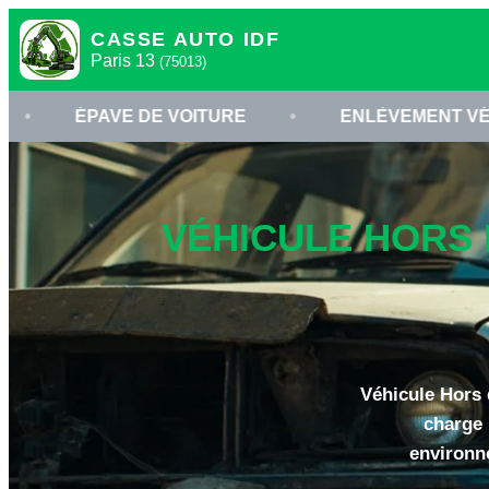
CASSE AUTO IDF
Paris 13
(75013)
E DE VOITURE
•
ENLÈVEMENT VÉHICULE PARIS
VÉHICULE HORS D
Véhicule Hors 
charge 
environn