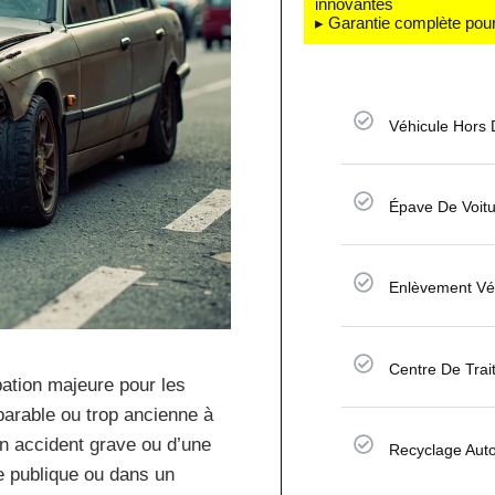
innovantes
▸ Garantie complète pour
Véhicule Hors
Épave De Voit
Enlèvement Véh
Centre De Tra
ation majeure pour les
éparable ou trop ancienne à
un accident grave ou d’une
Recyclage Auto
ie publique ou dans un