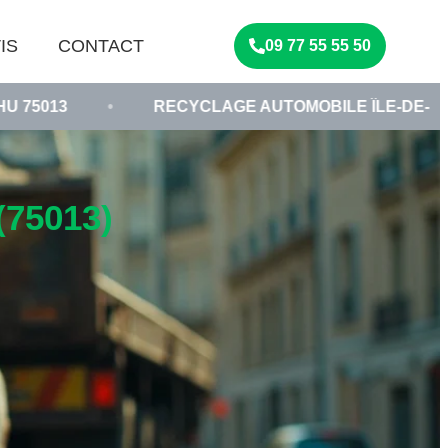
IS
CONTACT
09 77 55 55 50
•
RECYCLAGE AUTOMOBILE ÎLE-DE-FRANCE
•
75013)