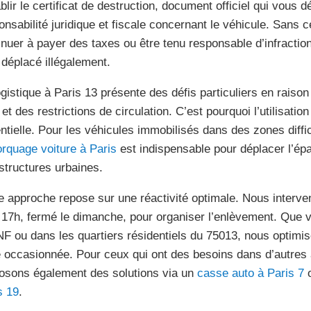
ablir le certificat de destruction, document officiel qui vous 
onsabilité juridique et fiscale concernant le véhicule. Sans c
inuer à payer des taxes ou être tenu responsable d’infractio
t déplacé illégalement.
ogistique à Paris 13 présente des défis particuliers en raison
et des restrictions de circulation. C’est pourquoi l’utilisatio
ntielle. Pour les véhicules immobilisés dans des zones diffi
rquage voiture à Paris
est indispensable pour déplacer l’é
astructures urbaines.
e approche repose sur une réactivité optimale. Nous interve
 17h, fermé le dimanche, pour organiser l’enlèvement. Que v
NF ou dans les quartiers résidentiels du 75013, nous optimiso
 occasionnée. Pour ceux qui ont des besoins dans d’autres
osons également des solutions via un
casse auto à Paris 7
o
s 19
.