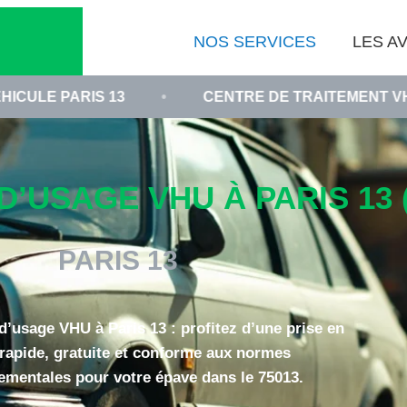
NOS SERVICES
LES AV
 13
•
CENTRE DE TRAITEMENT VHU 75013
’USAGE VHU À PARIS 13 (
PARIS 13
d’usage VHU à Paris 13 : profitez d’une prise en
rapide, gratuite et conforme aux normes
ementales pour votre épave dans le 75013.