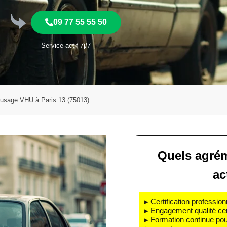
09 77 55 55 50
Service actif 7j/7
’usage VHU à Paris 13 (75013)
Quels agrém
ac
▸ Certification profession
▸ Engagement qualité cert
▸ Formation continue pou