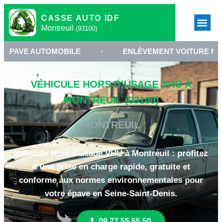
CASSE AUTO IDF
Montreuil
(93100)
 AUTOMOBILE
•
ENLÈVEMENT VOITURE MONTREUI
VÉHICULE HORS D’USAGE VHU À
MONTREUIL (93100)
MONTREUIL
Véhicule Hors d’usage VHU à Montreuil : profitez
d’une prise en charge rapide, gratuite et
conforme aux normes environnementales pour
votre épave en Seine-Saint-Denis.
09 77 55 55 50