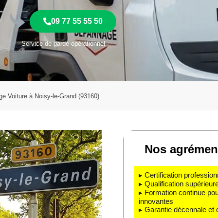
09 77 55 55 50
Service de garde opérationnel
e Voiture à Noisy-le-Grand (93160)
Nos agrément
▸ Certification profession
▸ Qualification supérieur
▸ Formation continue pou
innovantes
▸ Garantie décennale et 