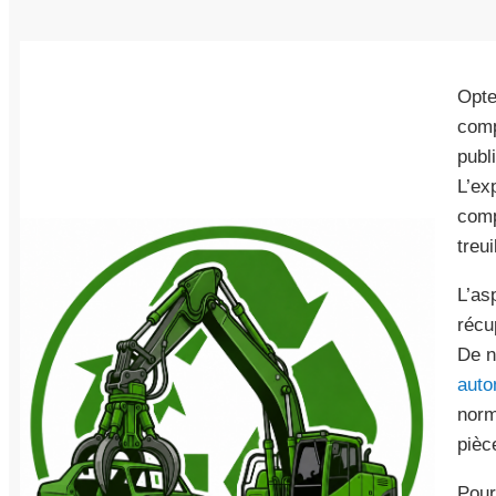
Opte
comp
publ
L’ex
comp
treu
L’as
récu
De n
auto
norm
pièc
Pour