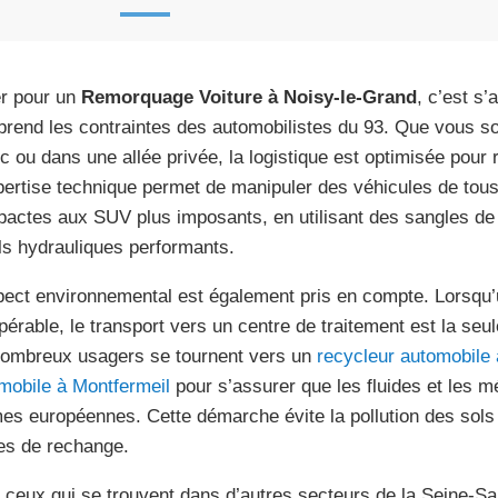
r pour un
Remorquage Voiture à Noisy-le-Grand
, c’est s’
rend les contraintes des automobilistes du 93. Que vous so
ic ou dans une allée privée, la logistique est optimisée pour 
pertise technique permet de manipuler des véhicules de tous
actes aux SUV plus imposants, en utilisant des sangles de 
ils hydrauliques performants.
pect environnemental est également pris en compte. Lorsqu’u
pérable, le transport vers un centre de traitement est la seul
ombreux usagers se tournent vers un
recycleur automobile
mobile à Montfermeil
pour s’assurer que les fluides et les mé
es européennes. Cette démarche évite la pollution des sols e
es de rechange.
 ceux qui se trouvent dans d’autres secteurs de la Seine-Sa