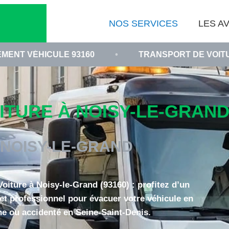
NOS SERVICES
LES AV
E 93160
•
TRANSPORT DE VOITURE EN PANNE 
URE À NOISY-LE-GRAND 
NOISY-LE-GRAND
iture à Noisy-le-Grand (93160) : profitez d’un
 et professionnel pour évacuer votre véhicule en
e ou accidenté en Seine-Saint-Denis.