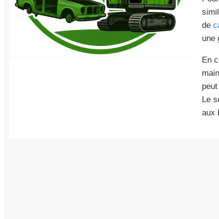
simi
de
c
une 
En c
main
peut
Le s
aux 