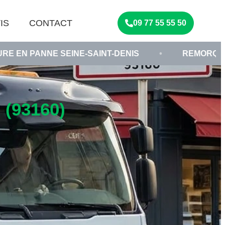
IS
CONTACT
09 77 55 55 50
SEINE-SAINT-DENIS
•
REMORQUAGE VHU ÎLE-
(93160)