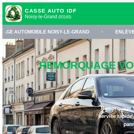
CASSE AUTO IDF
Noisy-le-Grand
(93160)
ILE NOISY-LE-GRAND
•
ENLÈVEMENT VÉHICUL
REMORQUAGE VOIT
Remorquage Vo
service rapide
pann