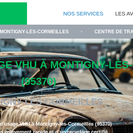
NOS SERVICES
LES AV
S-CORMEILLES
•
CENTRE DE TRAITEMENT AGRÉ
GE VHU À MONTIGNY-LÈS
(95370)
IGNY-LÈS-CORMEILLES
 d’usage VHU à Montigny-lès-Cormeilles (95370)
un enlèvement rapide et d’un recyclage certifié