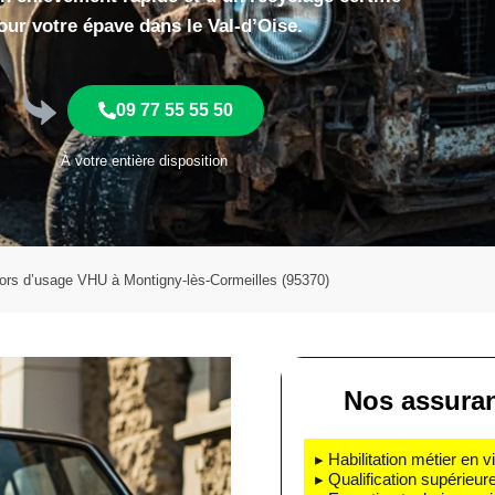
our votre épave dans le Val-d’Oise.
09 77 55 55 50
À votre entière disposition
ors d’usage VHU à Montigny-lès-Cormeilles (95370)
Nos assuran
▸ Habilitation métier en v
▸ Qualification supérieur