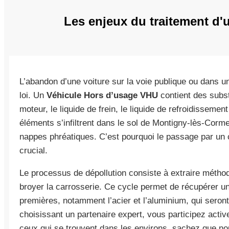
Les enjeux du traitement d'
L’abandon d’une voiture sur la voie publique ou dans un 
loi. Un
Véhicule Hors d’usage VHU
contient des subs
moteur, le liquide de frein, le liquide de refroidissemen
éléments s’infiltrent dans le sol de Montigny-lès-Cormei
nappes phréatiques. C’est pourquoi le passage par un c
crucial.
Le processus de dépollution consiste à extraire méthod
broyer la carrosserie. Ce cycle permet de récupérer u
premières, notamment l’acier et l’aluminium, qui seront 
choisissant un partenaire expert, vous participez activ
ceux qui se trouvent dans les environs, sachez que n