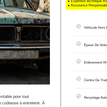
▸ Expertise technique mi
▸ Assurance Responsabili
Véhicule Hors
Épave De Voit
Enlèvement VH
Centre De Trai
vitable pour tout
Recyclage Aut
p coûteuse à entretenir. À