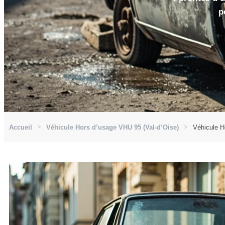
p
Accueil
Véhicule Hors d’usage VHU 95 (Val-d’Oise)
Véhicule H