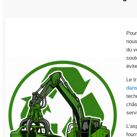
Pour
nous
du v
sout
évit
Le t
dans
tech
châs
serv
L’asp
four