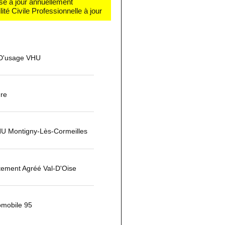
se à jour annuellement
té Civile Professionnelle à jour
 D'usage VHU
ure
U Montigny-Lès-Cormeilles
tement Agréé Val-D'Oise
omobile 95