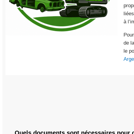
prop
liée
à l’
Pour
de l
le po
Arge
Quels documents sont nécessaires pour 