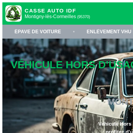
CASSE AUTO IDF
Montigny-lès-Cormeilles
(95370)
E VOITURE
•
ENLÈVEMENT VHU MONTIGNY-LÈ
VÉHICULE HORS D’USA
MONT
Véhicule Hors
: profitez d’