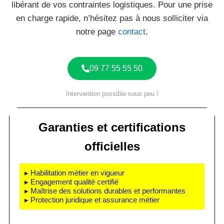
libérant de vos contraintes logistiques. Pour une prise
en charge rapide, n’hésitez pas à nous solliciter via
notre page
contact
.
09 77 55 55 50
Intervention possible sous peu !
Garanties et certifications
officielles
▸ Habilitation métier en vigueur
▸ Engagement qualité certifié
▸ Maîtrise des solutions durables et performantes
▸ Protection juridique et assurance métier