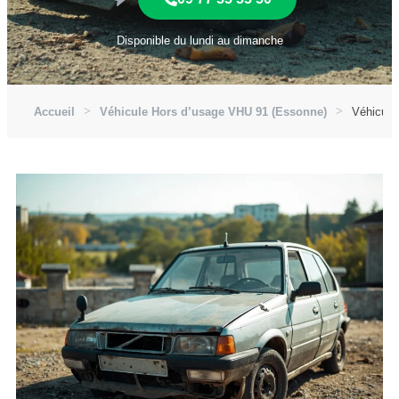
Disponible du lundi au dimanche
Accueil
Véhicule Hors d’usage VHU 91 (Essonne)
Véhicule