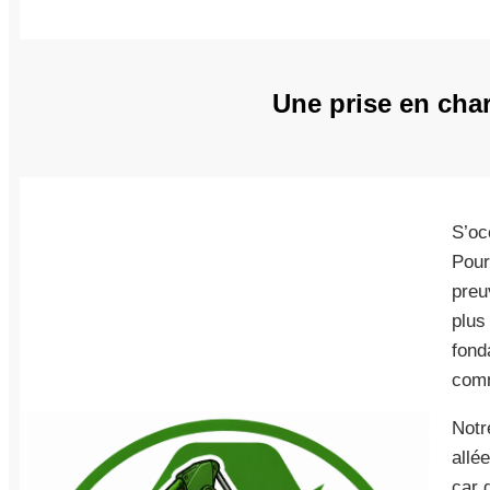
Une prise en char
S’oc
Pour
preu
plus
fond
comm
Notr
allé
car 