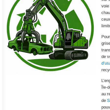
voie
chau
ceux
limi
Pour
gris
tran
de v
d’us
recy
L’en
Île-
au r
de
S
pouv