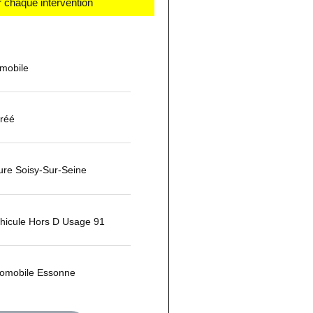
 chaque intervention
omobile
réé
ure Soisy-Sur-Seine
hicule Hors D Usage 91
tomobile Essonne