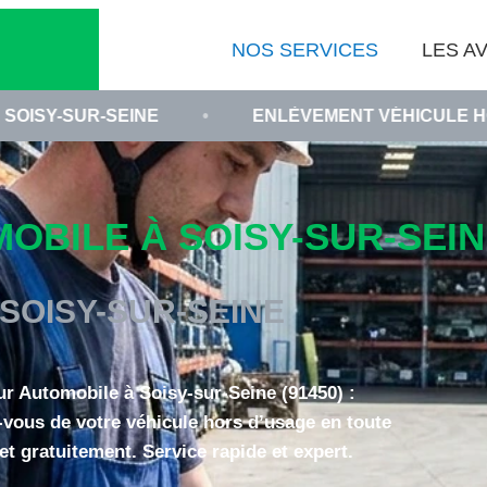
NOS SERVICES
LES AV
INE
•
ENLÈVEMENT VÉHICULE HORS D USAGE 
BILE À SOISY-SUR-SEINE
SOISY-SUR-SEINE
r Automobile à Soisy-sur-Seine (91450) :
vous de votre véhicule hors d’usage en toute
 et gratuitement. Service rapide et expert.