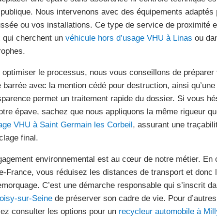
 publique. Nous intervenons avec des équipements adaptés
ssée ou vos installations. Ce type de service de proximité 
 qui cherchent un
véhicule hors d’usage VHU à Linas
ou dan
trophes.
 optimiser le processus, nous vous conseillons de préparer 
e barrée avec la mention cédé pour destruction, ainsi qu’une p
sparence permet un traitement rapide du dossier. Si vous hés
otre épave, sachez que nous appliquons la même rigueur q
age VHU à Saint Germain les Corbeil
, assurant une traçabili
clage final.
gagement environnemental est au cœur de notre métier. En c
de-France, vous réduisez les distances de transport et donc
emorquage. C’est une démarche responsable qui s’inscrit d
oisy-sur-Seine
de préserver son cadre de vie. Pour d’autres
ez consulter les options pour un
recycleur automobile à Mill