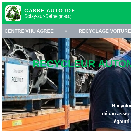
CASSE AUTO IDF
Soisy-sur-Seine
(91450)
U AGRÉÉ
•
RECYCLAGE VOITURE SOISY-SUR-SE
RECYCLEUR AUTOMO
Recycleu
débarrassez-
légalité