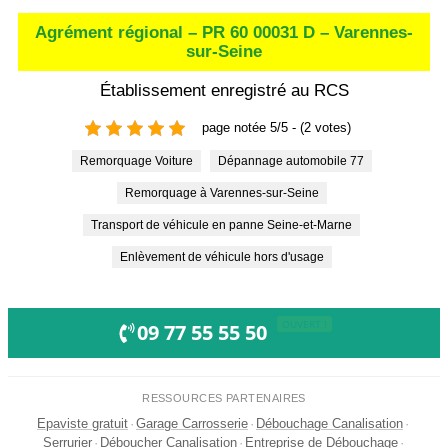
Agrément régional – PR 60 00031 D – Varennes-
sur-Seine
Établissement enregistré au RCS
page notée 5/5 - (2 votes)
Remorquage Voiture
Dépannage automobile 77
Remorquage à Varennes-sur-Seine
Transport de véhicule en panne Seine-et-Marne
Enlèvement de véhicule hors d'usage
OUVERT !
09 77 55 55 50
RESSOURCES PARTENAIRES
Epaviste gratuit
·
Garage Carrosserie
·
Débouchage Canalisation
·
Serrurier
·
Déboucher Canalisation
·
Entreprise de Débouchage
·