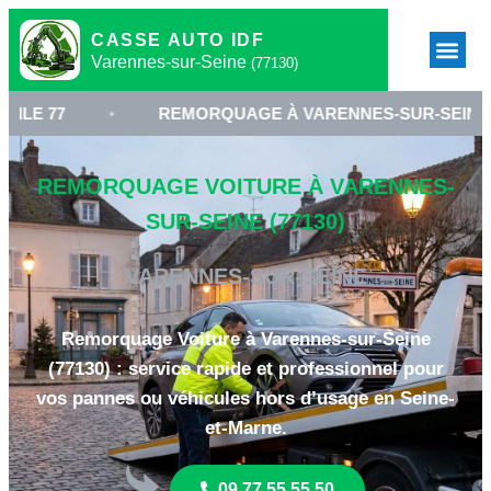
CASSE AUTO IDF
Varennes-sur-Seine
(77130)
•
REMORQUAGE À VARENNES-SUR-SEINE
•
REMORQUAGE VOITURE À VARENNES-
SUR-SEINE (77130)
VARENNES-SUR-SEINE
Remorquage Voiture à Varennes-sur-Seine
(77130) : service rapide et professionnel pour
vos pannes ou véhicules hors d’usage en Seine-
et-Marne.
09 77 55 55 50