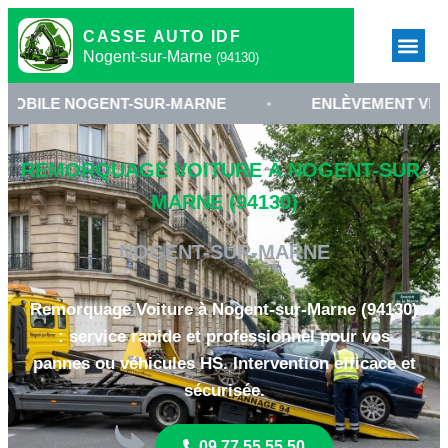
CASSE AUTO IDF
Nogent-sur-Marne
(94130)
GENT-SUR-MARNE
•
ENLÈVEMENT VÉHICULE 9413
REMORQUAGE VOITURE À NOGENT-SUR-
MARNE (94130)
NOGENT-SUR-MARNE
Remorquage Voiture à Nogent-sur-Marne (94130)
: service rapide et professionnel pour vos
pannes ou véhicules HS. Intervention efficace et
sécurisée.
09 77 55 55 50