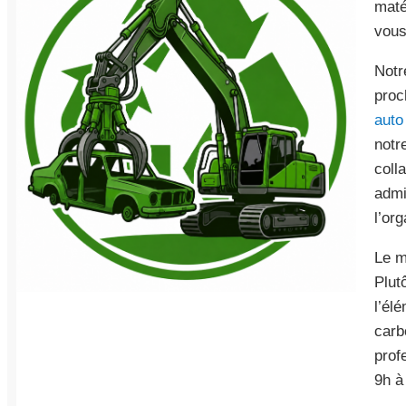
maté
vous
Notr
proc
auto
notr
coll
admi
l’org
Le m
Plut
l’él
carb
prof
9h à