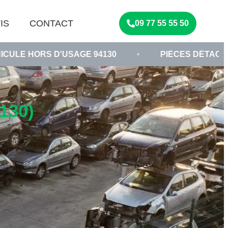
IS
CONTACT
09 77 55 55 50
'USAGE 94130
•
PIÈCES DÉTACHÉES D'OCCAS
130)