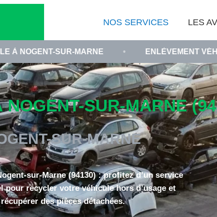
NOS SERVICES
LES AV
-SUR-MARNE
•
ENLÈVEMENT VÉHICULE HORS D
 NOGENT-SUR-MARNE (94
OGENT-SUR-MARNE
ogent-sur-Marne (94130) : profitez d’un service
l pour recycler votre véhicule hors d’usage et
récupérer des pièces détachées.