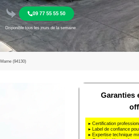
09 77 55 55 50
Disponible tous les jours de la semaine
-Marne (94130)
Garanties e
off
▸ Certification profession
▸ Label de confiance pou
▸ Expertise technique mi