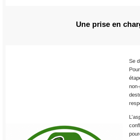
Une prise en char
Se d
Pour
étap
non-
dest
resp
L’as
conf
pour