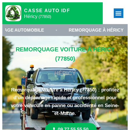
CASSE AUTO IDF
Héricy
(77850)
UTOMOBILE
•
REMORQUAGE À HÉRICY
•
REMORQUAGE VOITURE À HÉRICY
(77850)
HÉRICY
Remorquage Voiture à Héricy (77850) : profitez
d’un dépannage rapide et professionnel pour
votre véhicule en panne ou accidenté en Seine-
et-Marne.
09 77 55 55 50