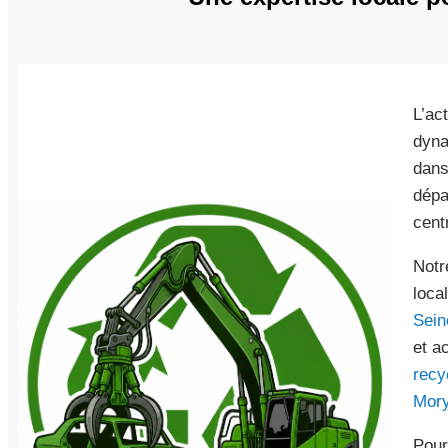
L’ac
dyna
dans
dépa
cent
Notr
loca
Sein
et a
recy
Mor
Pour