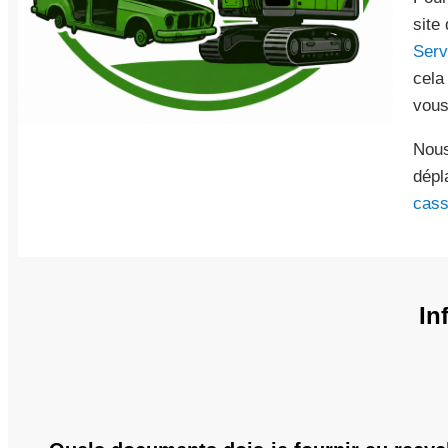
site
Serv
cela
vous
Nous
dépl
cass
In