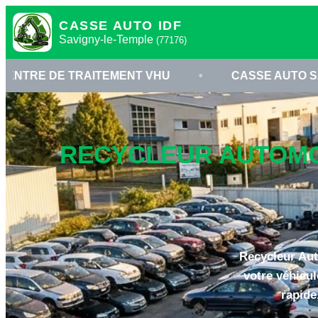
CASSE AUTO IDF
Savigny-le-Temple
(77176)
AITEMENT VHU
•
CASSE AUTO SAVIGNY-LE-TE
RECYCLEUR AUTOMOB
S
Recycleur Aut
votre véhicu
rapide