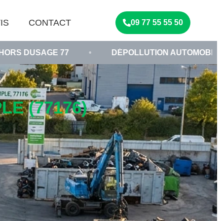
IS
CONTACT
09 77 55 55 50
77
•
DÉPOLLUTION AUTOMOBILE SEINE-ET-MA
E (77176)