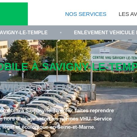
NOS SERVICES
LES AV
MPLE
•
ENLÈVEMENT VÉHICULE HORS DUSAGE 
ILE À SAVIGNY-LE-TEMPL
AVIGNY-LE-TEMPLE
omobile à Savigny-le-Temple : faites reprendre
le hors d’usage selon les normes VHU. Service
, légal et écologique en Seine-et-Marne.