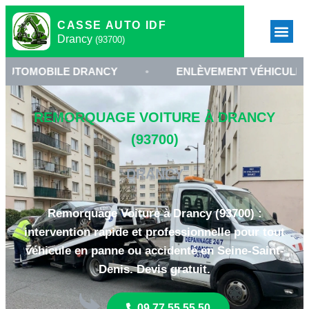
CASSE AUTO IDF
Drancy
(93700)
LE DRANCY
•
ENLÈVEMENT VÉHICULE 93700
•
REMORQUAGE VOITURE À DRANCY
(93700)
DRANCY
Remorquage Voiture à Drancy (93700) :
intervention rapide et professionnelle pour tout
véhicule en panne ou accidenté en Seine-Saint-
Denis. Devis gratuit.
09 77 55 55 50