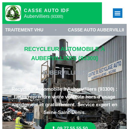
CASSE AUTO IDF
Aubervilliers
(93300)
MENT VHU
•
CASSE AUTO AUBERVILLIERS
•
RECYCLEUR AUTOMOBILE À
AUBERVILLIERS (93300)
AUBERVILLIERS
Recycleur Automobile à Aubervilliers (93300) :
faites reprendre votre véhicule hors d’usage
rapidement et gratuitement. Service expert en
Seine-Saint-Denis.
09 77 55 55 50