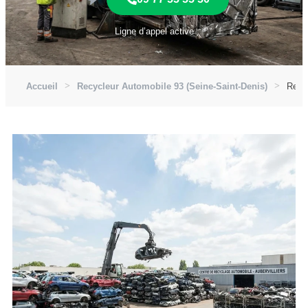
Ligne d’appel active
Accueil
Recycleur Automobile 93 (Seine-Saint-Denis)
Recyc