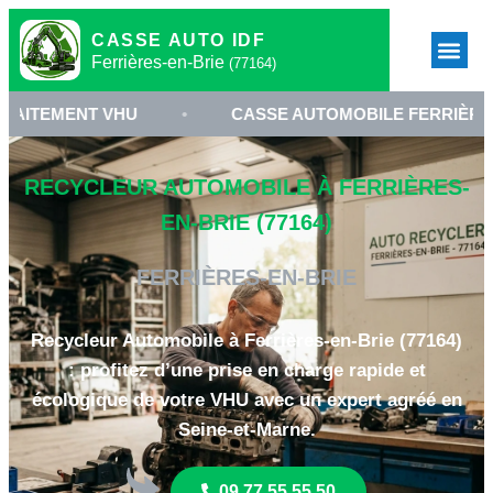
CASSE AUTO IDF
Ferrières-en-Brie
(77164)
T VHU
•
CASSE AUTOMOBILE FERRIÈRES-EN-BRIE
RECYCLEUR AUTOMOBILE À FERRIÈRES-
EN-BRIE (77164)
FERRIÈRES-EN-BRIE
Recycleur Automobile à Ferrières-en-Brie (77164)
: profitez d’une prise en charge rapide et
écologique de votre VHU avec un expert agréé en
Seine-et-Marne.
09 77 55 55 50