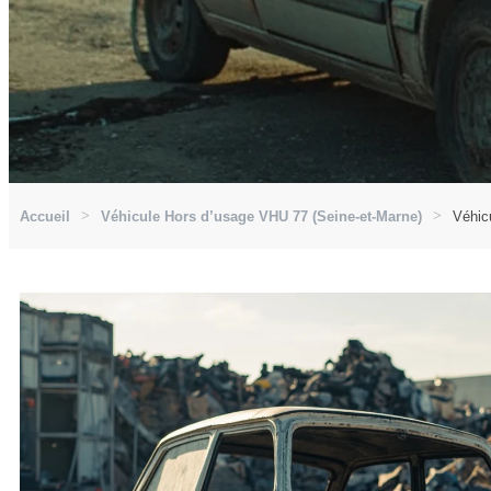
Accueil
Véhicule Hors d’usage VHU 77 (Seine-et-Marne)
Véhic