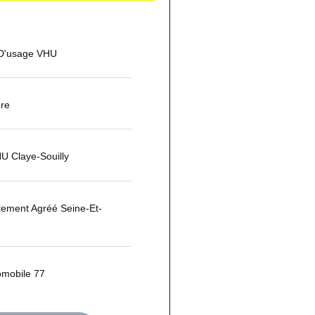
 D'usage VHU
ure
U Claye-Souilly
tement Agréé Seine-Et-
omobile 77