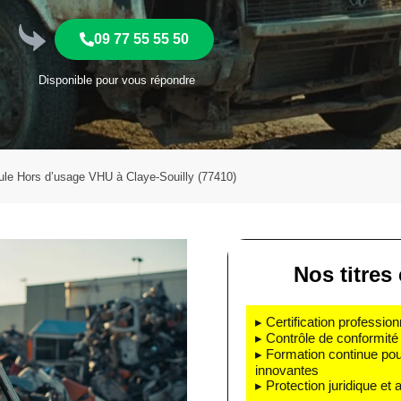
09 77 55 55 50
Disponible pour vous répondre
ule Hors d’usage VHU à Claye-Souilly (77410)
Nos titres 
▸ Certification profession
▸ Contrôle de conformité 
▸ Formation continue pou
innovantes
▸ Protection juridique et