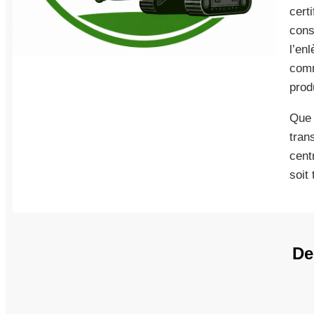
cert
cons
l’en
comm
produ
Que 
tran
cent
soit
De