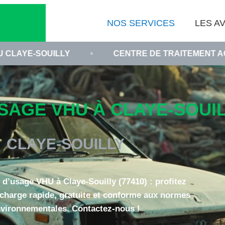
NOS SERVICES
LES AV
LLY
•
CENTRE DE TRAITEMENT AGRÉÉ SEINE-
AGE VHU À CLAYE-SOUILL
CLAYE-SOUILLY
 d’usage VHU à Claye-Souilly (77410) : profitez
 charge rapide, gratuite et conforme aux normes
vironnementales. Contactez-nous !