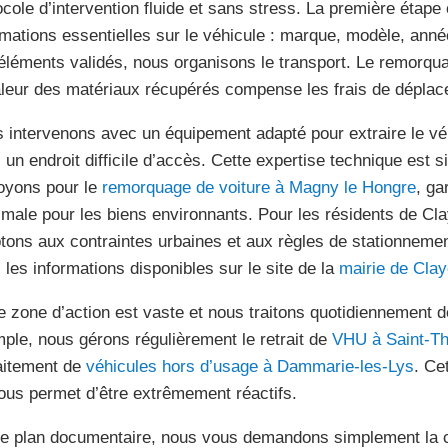
ocole d’intervention fluide et sans stress. La première étape 
rmations essentielles sur le véhicule : marque, modèle, année
éléments validés, nous organisons le transport. Le remorquag
aleur des matériaux récupérés compense les frais de déplac
 intervenons avec un équipement adapté pour extraire le véh
 un endroit difficile d’accès. Cette expertise technique est s
oyons pour le
remorquage de voiture à Magny le Hongre
, ga
male pour les biens environnants. Pour les résidents de Cla
tons aux contraintes urbaines et aux règles de stationnemen
 les informations disponibles sur le site de la
mairie de Clay
e zone d’action est vaste et nous traitons quotidiennement 
ple, nous gérons régulièrement le retrait de
VHU à Saint-Th
raitement de
véhicules hors d’usage à Dammarie-les-Lys
. Ce
ous permet d’être extrêmement réactifs.
le plan documentaire, nous vous demandons simplement la ca