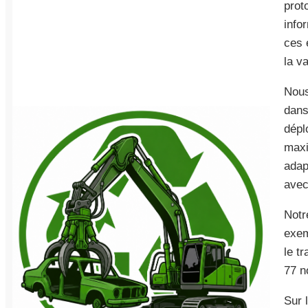
prot
info
ces 
la v
Nous
dans
dépl
maxi
adap
avec
Notr
exem
le t
77 n
Sur 