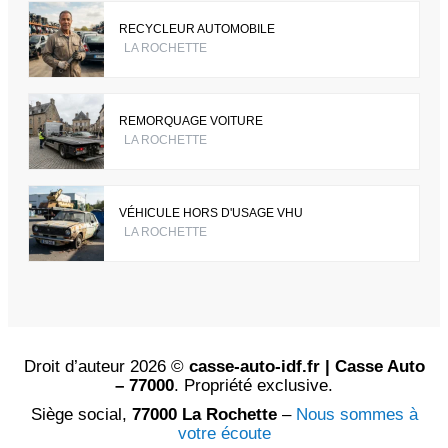
RECYCLEUR AUTOMOBILE
LA ROCHETTE
REMORQUAGE VOITURE
LA ROCHETTE
VÉHICULE HORS D'USAGE VHU
LA ROCHETTE
Droit d’auteur 2026 ©
casse-auto-idf.fr | Casse Auto
– 77000
. Propriété exclusive.
Siège social,
77000 La Rochette
–
Nous sommes à
votre écoute