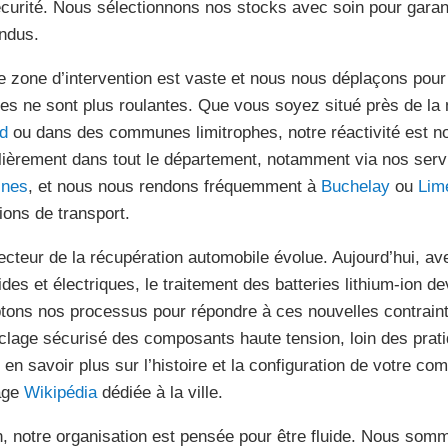
écurité. Nous sélectionnons nos stocks avec soin pour garant
ndus.
e zone d’intervention est vaste et nous nous déplaçons po
lles ne sont plus roulantes. Que vous soyez situé près de la
d
ou dans des communes limitrophes, notre réactivité est no
lièrement dans tout le département, notamment via nos ser
ines
, et nous nous rendons fréquemment à
Buchelay
ou
Lime
tions de transport.
ecteur de la récupération automobile évolue. Aujourd’hui, av
ides et électriques, le traitement des batteries lithium-ion d
tons nos processus pour répondre à ces nouvelles contraint
clage sécurisé des composants haute tension, loin des prati
 en savoir plus sur l’histoire et la configuration de votre 
age
Wikipédia
dédiée à la ville.
n, notre organisation est pensée pour être fluide. Nous somm