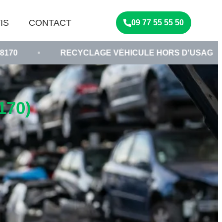
IS
CONTACT
09 77 55 55 50
RECYCLAGE VÉHICULE HORS D'USAGE
•
CAS
170)