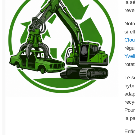
la s
reve
Notr
si e
Clou
régu
Yvel
rota
Le s
hybr
adap
recy
Pour
la p
Enfi