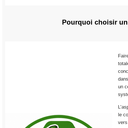
Pourquoi choisir un
Fair
total
conc
dans
un c
syst
L’as
le c
vers