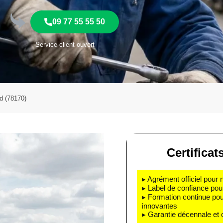
09 77 55 55 50
Service client ouvert
d (78170)
Certificat
▸ Agrément officiel pour 
▸ Label de confiance pou
▸ Formation continue pou
innovantes
▸ Garantie décennale et 