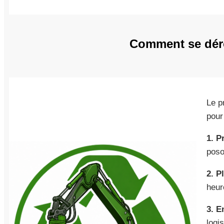
Comment se déro
Le p
pour 
1. P
poso
2. P
heur
3. E
logis