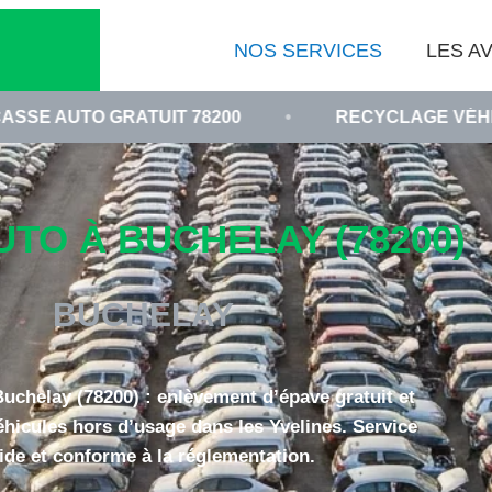
NOS SERVICES
LES AV
O GRATUIT 78200
•
RECYCLAGE VÉHICULE HO
TO À BUCHELAY (78200)
BUCHELAY
uchelay (78200) : enlèvement d’épave gratuit et
éhicules hors d’usage dans les Yvelines. Service
ide et conforme à la réglementation.