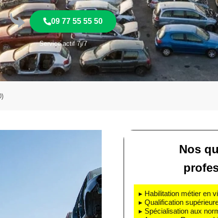
09 77 55 55 50
Service actif 7j/7
0)
Nos qu
profe
▸ Habilitation métier en v
▸ Qualification supérieur
▸ Spécialisation aux nor