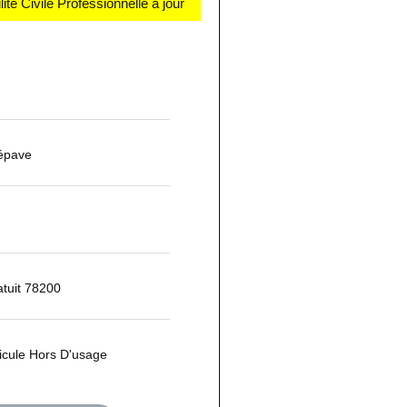
té Civile Professionnelle à jour
épave
tuit 78200
icule Hors D'usage