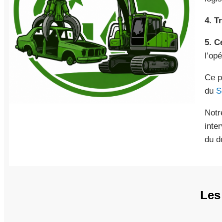
4. T
5. C
l’opé
Ce p
du
S
Notr
inte
du d
Les