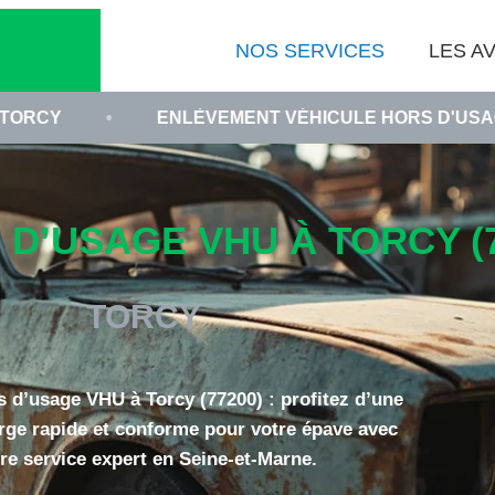
NOS SERVICES
LES AV
ENLÈVEMENT VÉHICULE HORS D'USAGE 77200
D’USAGE VHU À TORCY (7
TORCY
s d’usage VHU à Torcy (77200) : profitez d’une
rge rapide et conforme pour votre épave avec
re service expert en Seine-et-Marne.