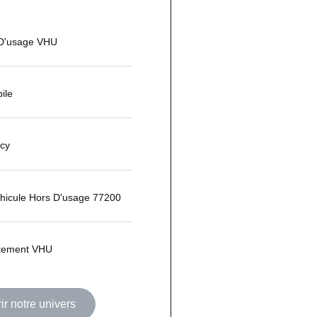
 D'usage VHU
ile
rcy
hicule Hors D'usage 77200
itement VHU
r notre univers