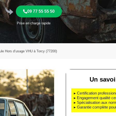
09 77 55 55 50
Prise en charge rapide
ule Hors d’usage VHU à Torcy (77200)
Un savoir
▸ Certification profession
▸ Engagement qualité cert
▸ Spécialisation aux nor
▸ Garantie complète pour