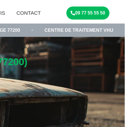
IS
CONTACT
09 77 55 55 50
•
CENTRE DE TRAITEMENT VHU
•
VÉHICU
7200)