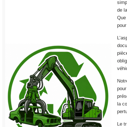
simp
de l
Que 
pour
L’asp
docu
pièc
obli
véhi
Notr
pour
prés
la co
pertu
Le t