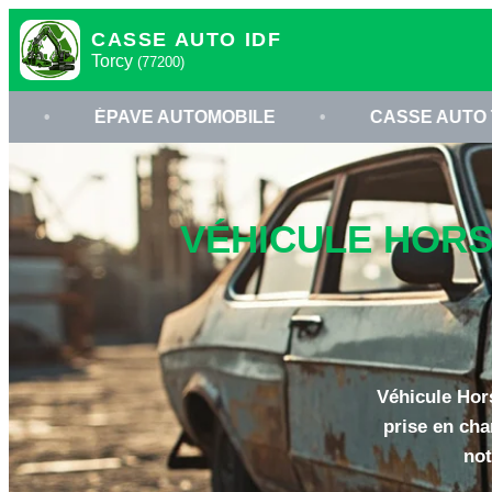
CASSE AUTO IDF
Torcy
(77200)
AVE AUTOMOBILE
•
CASSE AUTO TORCY
•
VÉHICULE HORS 
Véhicule Hor
prise en cha
not