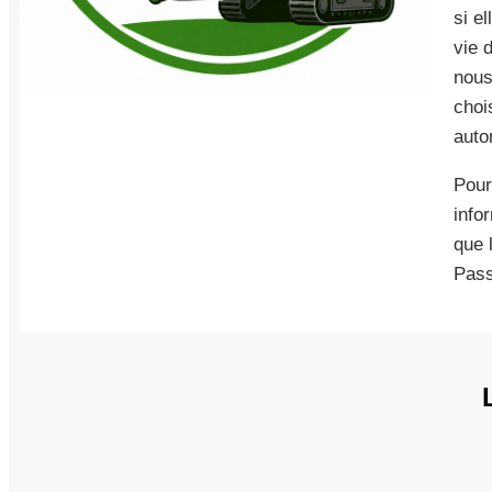
si e
vie 
nous
choi
auto
Pour
info
que 
Pass