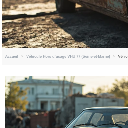
Accueil
Véhicule Hors d’usage VHU 77 (Seine-et-Marne)
Véhic