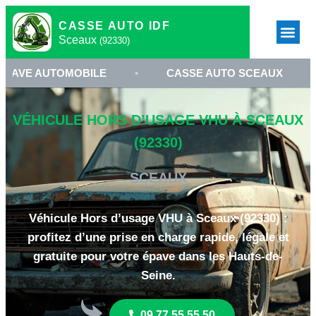
CASSE AUTO IDF
Sceaux
(92330)
UTOMOBILE
•
CASSE AUTO SCEAUX
•
ENL
VÉHICULE HORS D’USAGE VHU À SCEAUX
(92330)
SCEAUX
Véhicule Hors d’usage VHU à Sceaux (92330) :
profitez d’une prise en charge rapide, légale et
gratuite pour votre épave dans les Hauts-de-
Seine.
09 77 55 55 50