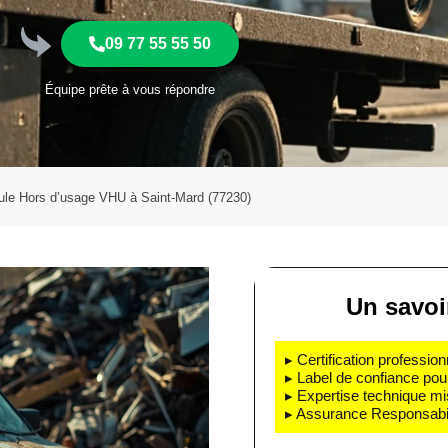
09 77 55 55 50
Équipe prête à vous répondre
ule Hors d’usage VHU à Saint-Mard (77230)
Un savoir
▸ Certification profession
▸ Label de confiance pou
▸ Expertise technique mi
▸ Assurance Responsabili