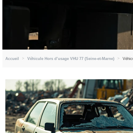
Accueil
Véhicule Hors d’usage VHU 77 (Seine-et-Marne)
Véhic