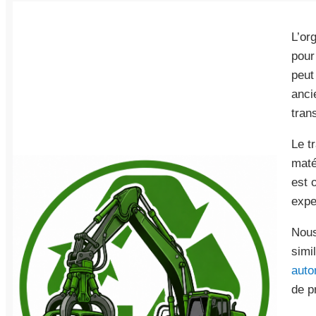
L’or
pour
peut
anci
tran
Le t
maté
est 
expe
Nous
simi
auto
de p