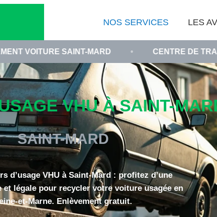
NOS SERVICES
LES AV
E SAINT-MARD
•
CENTRE DE TRAITEMENT VHU 
USAGE VHU À SAINT-MARD
SAINT-MARD
rs d’usage VHU à Saint-Mard : profitez d’une
e et légale pour recycler votre voiture usagée en
eine-et-Marne. Enlèvement gratuit.