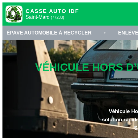
CASSE AUTO IDF
Saint-Mard
(77230)
OMOBILE À RECYCLER
•
ENLÈVEMENT VOITUR
VÉHICULE HORS D’
Véhicule Ho
solution rapid
S