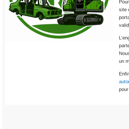
Pour
site
port
vali
L’en
part
Nous
un m
Enfi
auto
pour