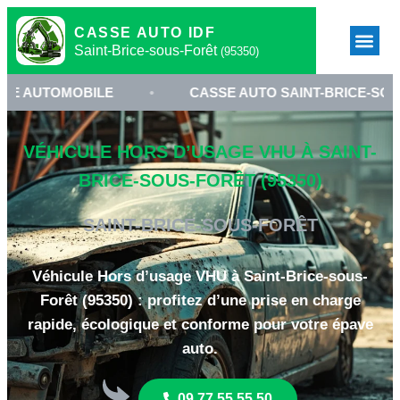
CASSE AUTO IDF
Saint-Brice-sous-Forêt
(95350)
MOBILE
•
CASSE AUTO SAINT-BRICE-SOUS-FORÊT
VÉHICULE HORS D’USAGE VHU À SAINT-
BRICE-SOUS-FORÊT (95350)
SAINT-BRICE-SOUS-FORÊT
Véhicule Hors d’usage VHU à Saint-Brice-sous-
Forêt (95350) : profitez d’une prise en charge
rapide, écologique et conforme pour votre épave
auto.
09 77 55 55 50