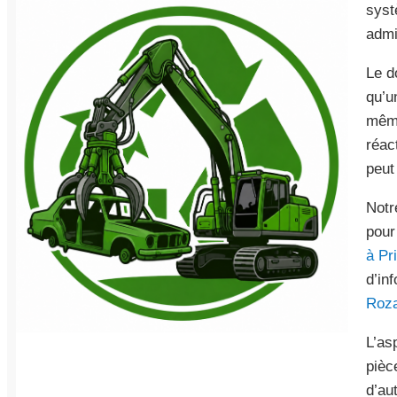
syst
admi
Le d
qu’u
même
réac
peut
Notr
pour
à Pr
d’in
Roza
L’as
pièc
d’au