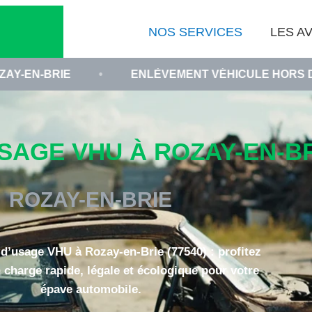
NOS SERVICES
LES AV
•
ENLÈVEMENT VÉHICULE HORS D'USAGE 7754
AGE VHU À ROZAY-EN-BRI
ROZAY-EN-BRIE
d’usage VHU à Rozay-en-Brie (77540) : profitez
 charge rapide, légale et écologique pour votre
épave automobile.