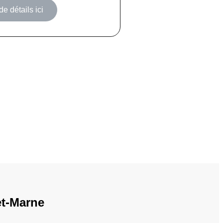
de détails ici
et-Marne