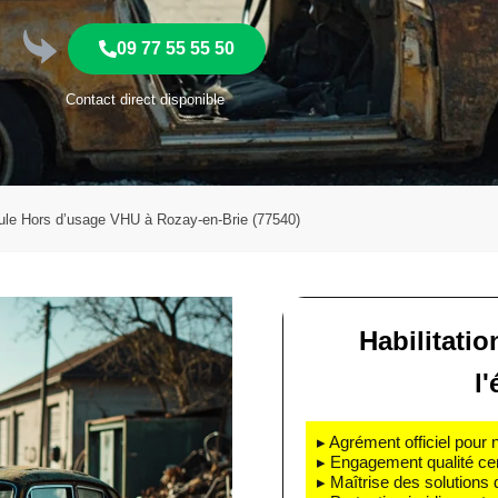
09 77 55 55 50
Contact direct disponible
ule Hors d’usage VHU à Rozay-en-Brie (77540)
Habilitatio
l
▸ Agrément officiel pour 
▸ Engagement qualité cert
▸ Maîtrise des solutions