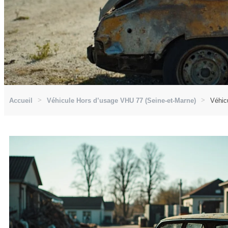
Accueil
Véhicule Hors d’usage VHU 77 (Seine-et-Marne)
Véhic