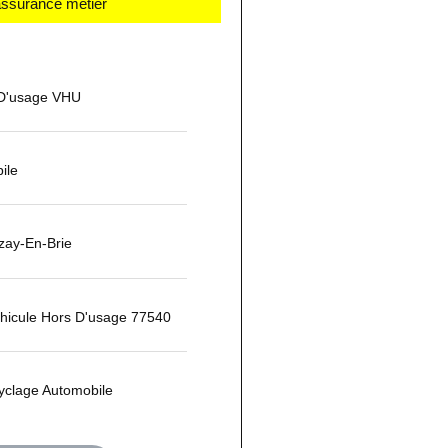
 assurance métier
 D'usage VHU
ile
zay-En-Brie
hicule Hors D'usage 77540
yclage Automobile