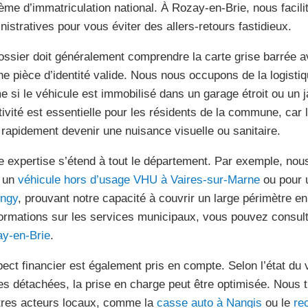
ème d’immatriculation national. À Rozay-en-Brie, nous facili
nistratives pour vous éviter des allers-retours fastidieux.
ossier doit généralement comprendre la carte grise barrée a
ne pièce d’identité valide. Nous nous occupons de la logisti
 si le véhicule est immobilisé dans un garage étroit ou un jar
tivité est essentielle pour les résidents de la commune, ca
 rapidement devenir une nuisance visuelle ou sanitaire.
e expertise s’étend à tout le département. Par exemple, nou
 un
véhicule hors d’usage VHU à Vaires-sur-Marne
ou pour
ingy
, prouvant notre capacité à couvrir un large périmètre en
formations sur les services municipaux, vous pouvez consulte
y-en-Brie
.
pect financier est également pris en compte. Selon l’état du
es détachées, la prise en charge peut être optimisée. Nous t
tres acteurs locaux, comme la
casse auto à Nangis
ou le
re