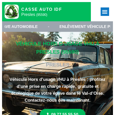
CASSE AUTO IDF
Presles
(95590)
TOMOBILE
•
ENLÈVEMENT VÉHICULE PRESLES
VÉHICULE HORS D’USAGE VHU À
PRESLES (95590)
PRESLES
Véhicule Hors d’usage VHU à Presles : profitez
d’une prise en charge rapide, gratuite et
écologique de votre épave dans le Val-d’Oise.
Contactez-nous dès maintenant.
09 77 55 55 50