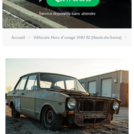
Service disponible sans attendre
Accueil
Véhicule Hors d’usage VHU 92 (Hauts-de-Seine)
Vé