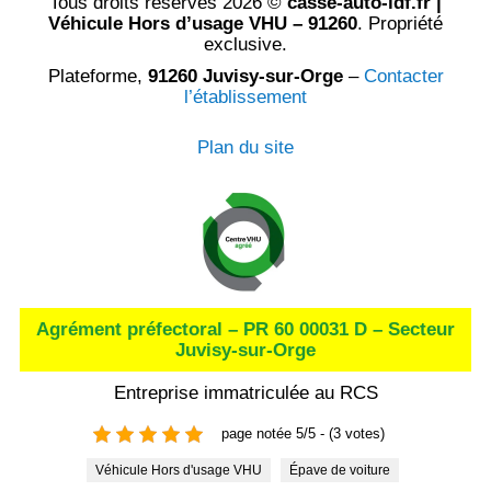
Tous droits réservés 2026 ©
casse-auto-idf.fr |
Véhicule Hors d’usage VHU – 91260
. Propriété
exclusive.
Plateforme,
91260 Juvisy-sur-Orge
–
Contacter
l’établissement
Plan du site
Agrément préfectoral – PR 60 00031 D – Secteur
Juvisy-sur-Orge
Entreprise immatriculée au RCS
page notée 5/5 - (3 votes)
Véhicule Hors d'usage VHU
Épave de voiture