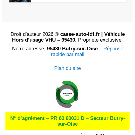
Droit d’auteur 2026 ©
casse-auto-idf.fr | Véhicule
Hors d’usage VHU – 95430
. Propriété exclusive.
Notre adresse,
95430 Butry-sur-Oise
–
Réponse
rapide par mail
Plan du site
N° d’agrément – PR 60 00031 D – Secteur Butry-
sur-Oise