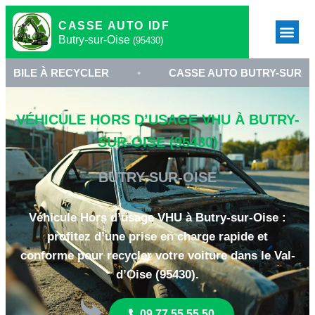
CASSE AUTO IDF
Butry-sur-Oise
(95430)
RECYCLER
•
CASSE AUTO BUTRY-SUR-OISE
•
VÉHICULE HORS D’USAGE VHU À BUTRY-
SUR-OISE (95430)
BUTRY-SUR-OISE
Véhicule Hors d’usage VHU à Butry-sur-Oise :
profitez d’une prise en charge rapide et
conforme pour recycler votre voiture dans le Val-
d’Oise (95430).
09 77 55 55 50