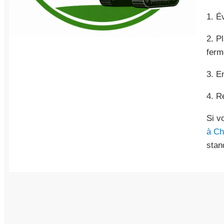
1. É
2. P
ferm
3. E
4. R
Si v
à Ch
stan