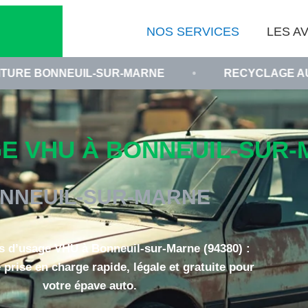
NOS SERVICES
LES AV
UIL-SUR-MARNE
•
RECYCLAGE AUTOMOBILE V
E VHU À BONNEUIL-SUR-M
NNEUIL-SUR-MARNE
s d’usage VHU à Bonneuil-sur-Marne (94380) :
 prise en charge rapide, légale et gratuite pour
votre épave auto.