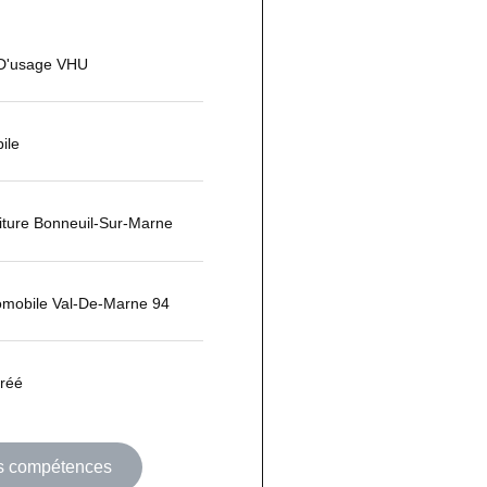
 D'usage VHU
ile
iture Bonneuil-Sur-Marne
omobile Val-De-Marne 94
réé
os compétences