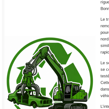
rigu
Bonn
Le t
remo
pour
nord
simi
rapi
Le s
se c
test
Cett
dans
véhi
L’in