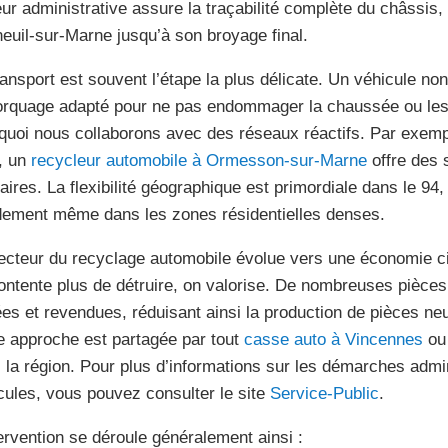
eur administrative assure la traçabilité complète du châssis
euil-sur-Marne jusqu’à son broyage final.
ransport est souvent l’étape la plus délicate. Un véhicule no
rquage adapté pour ne pas endommager la chaussée ou les i
quoi nous collaborons avec des réseaux réactifs. Par exemp
, un
recycleur automobile à Ormesson-sur-Marne
offre des 
laires. La flexibilité géographique est primordiale dans le 94,
dement même dans les zones résidentielles denses.
ecteur du recyclage automobile évolue vers une économie cir
ontente plus de détruire, on valorise. De nombreuses pièces
ées et revendues, réduisant ainsi la production de pièces ne
e approche est partagée par tout
casse auto à Vincennes
ou 
 la région. Pour plus d’informations sur les démarches admin
cules, vous pouvez consulter le site
Service-Public
.
tervention se déroule généralement ainsi :