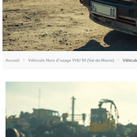
Accueil
Véhicule Hors d’usage VHU 94 (Val-de-Marne)
Véhicul