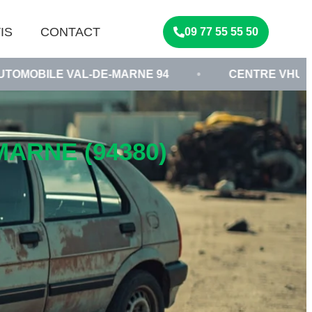
IS
CONTACT
09 77 55 55 50
AL-DE-MARNE 94
•
CENTRE VHU AGRÉÉ
•
ARNE (94380)