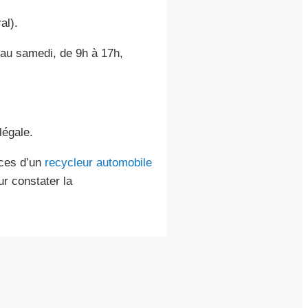
al).
i au samedi, de 9h à 17h,
légale.
ices d’un
recycleur automobile
r constater la