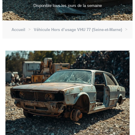
Disponible tous les jours de la semaine
Accueil
Véhicule Hors d’usage VHU 77 (Seine-et-Marne)
Vé