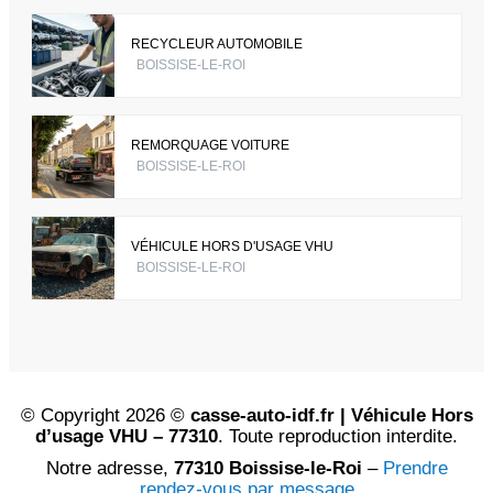
RECYCLEUR AUTOMOBILE
BOISSISE-LE-ROI
REMORQUAGE VOITURE
BOISSISE-LE-ROI
VÉHICULE HORS D'USAGE VHU
BOISSISE-LE-ROI
© Copyright 2026 ©
casse-auto-idf.fr | Véhicule Hors
d’usage VHU – 77310
. Toute reproduction interdite.
Notre adresse,
77310 Boissise-le-Roi
–
Prendre
rendez-vous par message