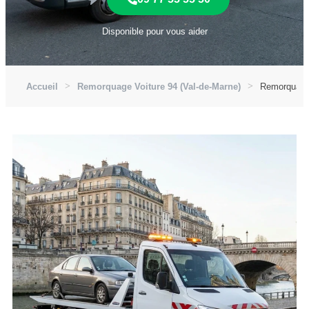
Disponible pour vous aider
Accueil
Remorquage Voiture 94 (Val-de-Marne)
Remorquage 