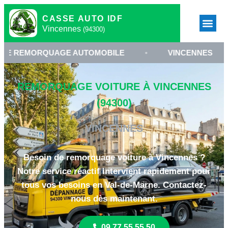
CASSE AUTO IDF
Vincennes
(94300)
MORQUAGE AUTOMOBILE
•
VINCENNES
•
REMORQUAGE VOITURE À VINCENNES
(94300)
VINCENNES
Besoin de remorquage voiture à Vincennes ?
Notre service réactif intervient rapidement pour
tous vos besoins en Val-de-Marne. Contactez-
nous dès maintenant.
09 77 55 55 50