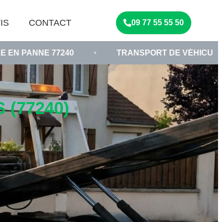
IS
CONTACT
09 77 55 55 50
77240
•
TRANSPORT DE VÉHICULE ACCIDENTÉ
(77240)