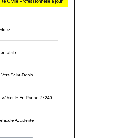
té Civile Professionnelle à jour
iture
tomobile
Vert-Saint-Denis
 Véhicule En Panne 77240
éhicule Accidenté