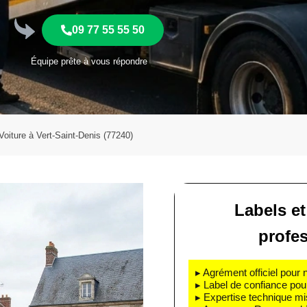
09 77 55 55 50
Équipe prête à vous répondre
iture à Vert-Saint-Denis (77240)
Labels et
profe
▸ Agrément officiel pour 
▸ Label de confiance pou
▸ Expertise technique mi