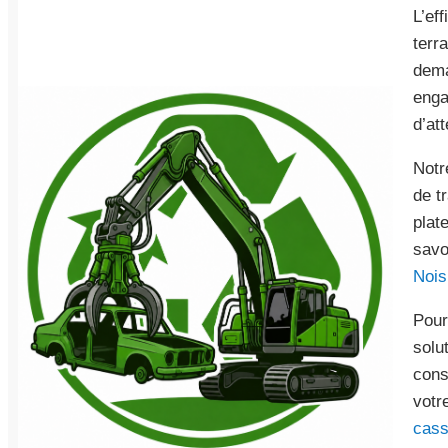
L’ef
terr
dema
enga
d’att
Notr
de t
plat
savo
Nois
Pour
solu
cons
votr
cass