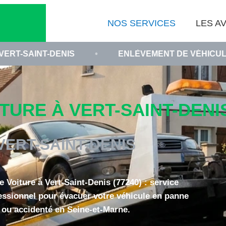
NOS SERVICES
LES AV
DENIS
•
ENLÈVEMENT DE VÉHICULE EN PANNE 
RE À VERT-SAINT-DENIS 
VERT-SAINT-DENIS
Voiture à Vert-Saint-Denis (77240) : service
fessionnel pour évacuer votre véhicule en panne
ou accidenté en Seine-et-Marne.