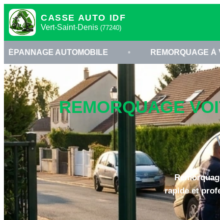
CASSE AUTO IDF
Vert-Saint-Denis
(77240)
 AUTOMOBILE
•
REMORQUAGE À VERT-SAINT-
REMORQUAGE VOITU
Remorquage 
rapide et pro