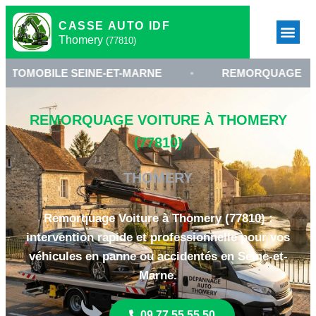
CASSE AUTO IDF
Thomery
(77810)
E SEINE-ET-MARNE
•
REMORQUAGE À THOMERY
REMORQUAGE VOITURE À THOMERY
(77810)
THOMERY
Remorquage Voiture à Thomery (77810) :
intervention rapide et professionnelle pour vos
véhicules en panne ou accidentés en Seine-et-
Marne.
09 77 55 55 50