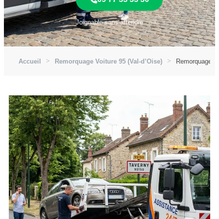
Joignable sans attendre
Accueil
Remorquage Voiture 95 (Val-d’Oise)
Remorquage Voi