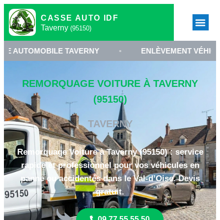
CASSE AUTO IDF
Taverny
(95150)
MOBILE TAVERNY
•
ENLÈVEMENT VÉHICULE 95150
REMORQUAGE VOITURE À TAVERNY
(95150)
TAVERNY
Remorquage Voiture à Taverny (95150) : service
rapide et professionnel pour vos véhicules en
panne ou accidentés dans le Val-d’Oise. Devis
gratuit.
09 77 55 55 50