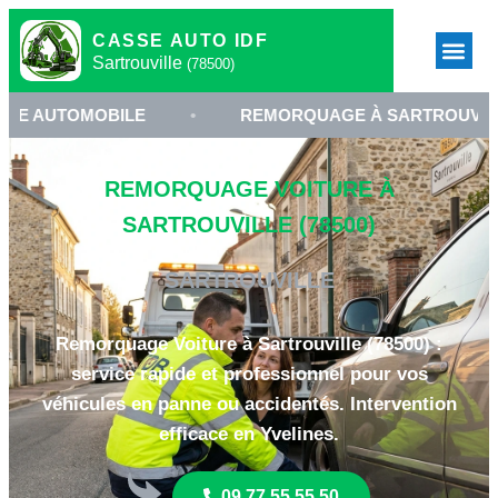
CASSE AUTO IDF
Sartrouville
(78500)
MOBILE
•
REMORQUAGE À SARTROUVILLE
•
REMORQUAGE VOITURE À
SARTROUVILLE (78500)
SARTROUVILLE
Remorquage Voiture à Sartrouville (78500) :
service rapide et professionnel pour vos
véhicules en panne ou accidentés. Intervention
efficace en Yvelines.
09 77 55 55 50