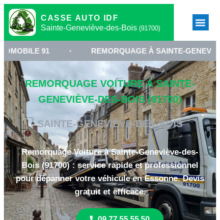
CASSE AUTO IDF
Sainte-Geneviève-des-Bois
(91700)
91
•
REMORQUAGE À SAINTE-GENEVIÈVE-DES-BOI
REMORQUAGE VOITURE À SAINTE-
GENEVIÈVE-DES-BOIS (91700)
SAINTE-GENEVIÈVE-DES-BOIS
Remorquage Voiture à Sainte-Geneviève-des-
Bois (91700) : service rapide et professionnel
pour dépanner votre véhicule en Essonne. Devis
gratuit et efficace.
09 77 55 55 50