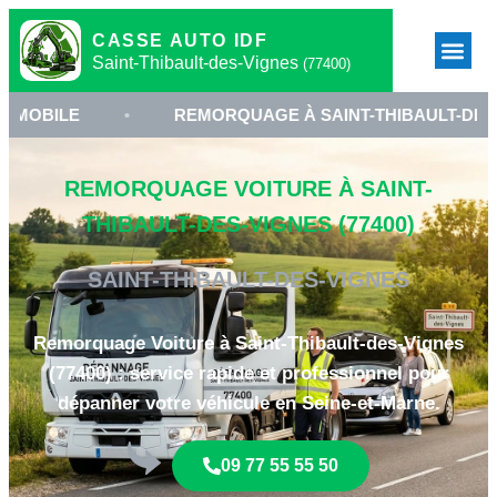
CASSE AUTO IDF
Saint-Thibault-des-Vignes
(77400)
•
REMORQUAGE À SAINT-THIBAULT-DES-VIGNES
REMORQUAGE VOITURE À SAINT-
THIBAULT-DES-VIGNES (77400)
SAINT-THIBAULT-DES-VIGNES
Remorquage Voiture à Saint-Thibault-des-Vignes
(77400) : service rapide et professionnel pour
dépanner votre véhicule en Seine-et-Marne.
09 77 55 55 50