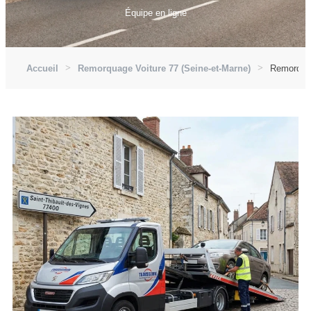
Équipe en ligne
Accueil
Remorquage Voiture 77 (Seine-et-Marne)
Remorquag