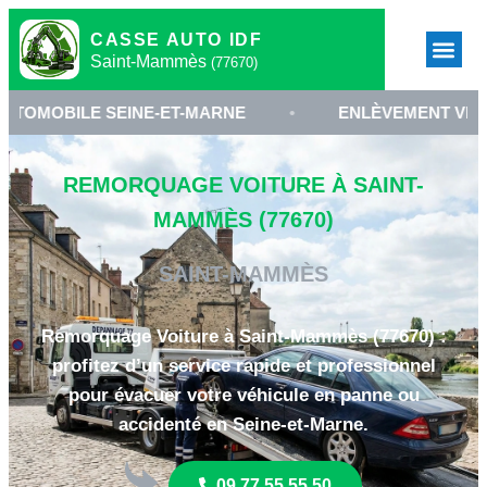
CASSE AUTO IDF
Saint-Mammès
(77670)
E SEINE-ET-MARNE
•
ENLÈVEMENT VÉHICULE SA
REMORQUAGE VOITURE À SAINT-
MAMMÈS (77670)
SAINT-MAMMÈS
Remorquage Voiture à Saint-Mammès (77670) :
profitez d’un service rapide et professionnel
pour évacuer votre véhicule en panne ou
accidenté en Seine-et-Marne.
09 77 55 55 50