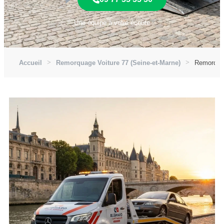
Une équipe à votre écoute
Accueil
Remorquage Voiture 77 (Seine-et-Marne)
Remorquag