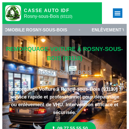
CASSE AUTO IDF
Rosny-sous-Bois
(93110)
 ROSNY-SOUS-BOIS
•
ENLÈVEMENT VÉHICULE 931
REMORQUAGE VOITURE À ROSNY-SOUS-
BOIS (93110)
ROSNY-SOUS-BOIS
Remorquage Voiture à Rosny-sous-Bois (93110) :
service rapide et professionnel pour dépannage
ou enlèvement de VHU. Intervention efficace et
sécurisée.
09 77 55 55 50