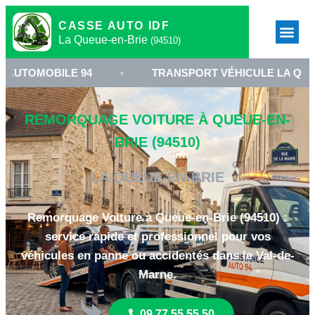
CASSE AUTO IDF
La Queue-en-Brie
(94510)
ILE 94
•
TRANSPORT VÉHICULE LA QUEUE-EN-BR
REMORQUAGE VOITURE À QUEUE-EN-
BRIE (94510)
LA QUEUE-EN-BRIE
Remorquage Voiture à Queue-en-Brie (94510) :
service rapide et professionnel pour vos
véhicules en panne ou accidentés dans le Val-de-
Marne.
09 77 55 55 50