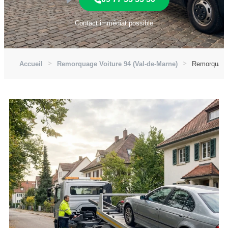
Contact immédiat possible
Accueil
Remorquage Voiture 94 (Val-de-Marne)
Remorquage 